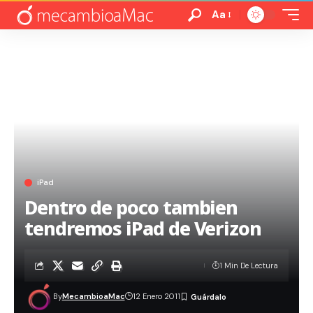
Aa
iPad
Dentro de poco tambien
tendremos iPad de Verizon
1 Min De Lectura
By
MecambioaMac
12 Enero 2011