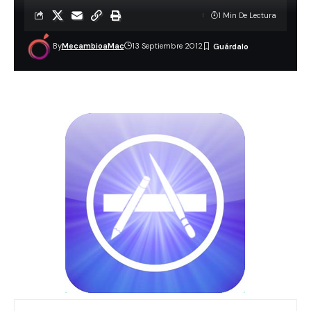
1 Min De Lectura
By
MecambioaMac
13 Septiembre 2012