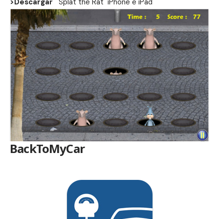
>Descargar
Splat the Rat
iPhone
e
iPad
BackToMyCar