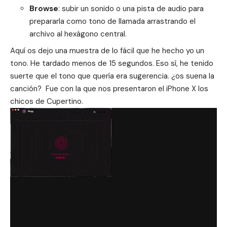
Browse
: subir un sonido o una pista de audio para
prepararla como tono de llamada arrastrando el
archivo al hexágono central.
Aquí os dejo una muestra de lo fácil que he hecho yo un
tono. He tardado menos de 15 segundos. Eso sí, he tenido
suerte que el tono que quería era sugerencia. ¿os suena la
canción? Fue con la que nos presentaron el iPhone X los
chicos de Cupertino.