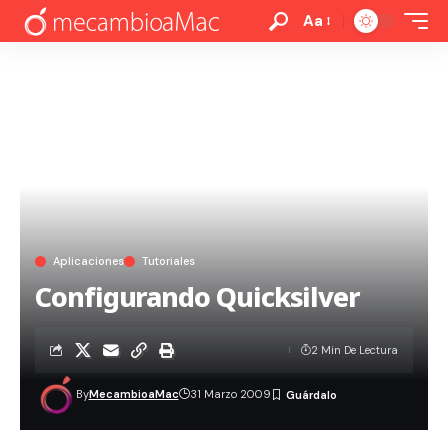
Aa
Aplicaciones
Tutoriales
Configurando Quicksilver
2 Min De Lectura
By
MecambioaMac
31 Marzo 2009