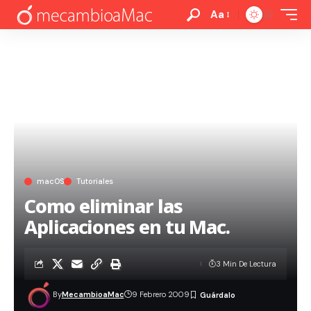
Aa
macOS
Tutoriales
Como eliminar las
Aplicaciones en tu Mac.
3 Min De Lectura
By
MecambioaMac
9 Febrero 2009