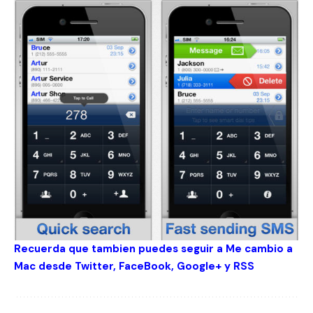
Recuerda que tambien puedes seguir a Me cambio a
Mac desde
Twitter
,
FaceBook
,
Google+
y
RSS