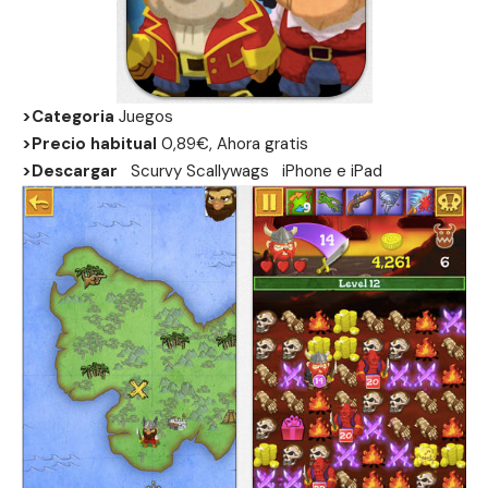
>Categoria
Juegos
>Precio habitual
0,89€, Ahora gratis
>Descargar
Scurvy Scallywags
iPhone
e
iPad