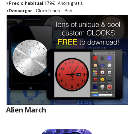
>Precio habitual
1,79€, Ahora gratis
>Descargar
ClockTunes
iPad
Alien March