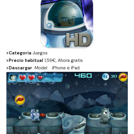
>Categoria
Juegos
>Precio habitual
1,59€, Ahora gratis
>Descargar
Model
iPhone
e
iPad