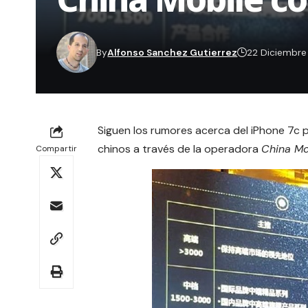
By
Alfonso Sanchez Gutierrez
22 Diciembre
Siguen los rumores acerca del
iPhone 7c
p
chinos a través de la operadora
China Mo
Compartir