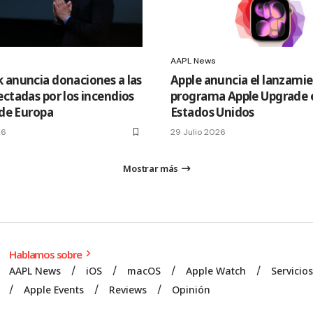
AAPL News
 anuncia donaciones a las
Apple anuncia el lanzamie
ectadas por los incendios
programa Apple Upgrade 
 de Europa
Estados Unidos
26
29 Julio 2026
Mostrar más
Hablamos sobre
AAPL News
iOS
macOS
Apple Watch
Servicio
Apple Events
Reviews
Opinión