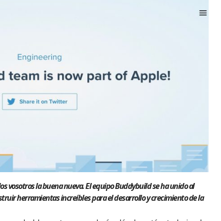
s vosotros la buena nueva. El equipo Buddybuild se ha unido al
truir herramientas increíbles para el desarrollo y crecimiento de la