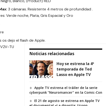
, Negro, Blanco, (Product) RED
 Max
: 3 cámaras. Resistente 4 metros de profundidad .
es: Verde noche, Plata, Gris Espacial y Oro
e
bre
 os dejo el flash de Apple.
MV2V–TU
Noticias relacionadas
Hoy se estrena la 4ª
temporada de Ted
Lasso en Apple TV
Apple TV estrena el tráiler de la serie
cyberpunk “Neuromancer” en la Comic-Con
El 21 de agosto se estrena en Apple TV
el documental «La dinastía: Uconn