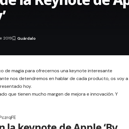
’
e 2019
oco de magia para ofrecernos una keynote interesante
nte nos detendremos en hablar de cada producto, os voy a
presentado hoy.
rado que tienen mucho margen de mejora e innovación. Y
PczrqFE
 la keynote de Apple ‘By