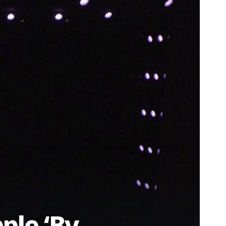
ple ‘By