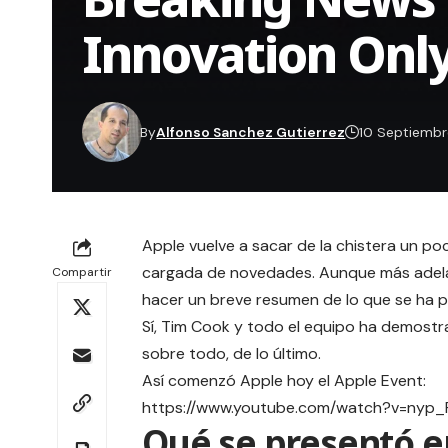
Innovation Only
By
Alfonso Sanchez Gutierrez
10 Septiembr
Apple vuelve a sacar de la chistera un p
cargada de novedades. Aunque más adela
Compartir
hacer un breve resumen de lo que se ha 
Sí, Tim Cook y todo el equipo ha demost
sobre todo, de lo último.
Así comenzó Apple hoy el Apple Event:
https://www.youtube.com/watch?v=nyp_
Qué se presentó en