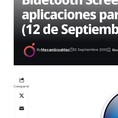
aplicaciones pa
(12 de Septiemb
By
MecambioaMac
12 Septiembre 2012
Compartir