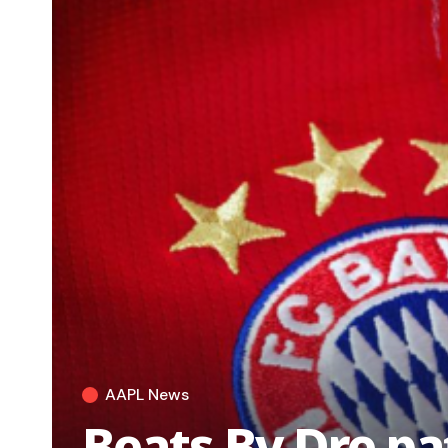
AAPL News
Beats By Dre pa