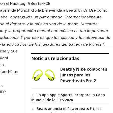
y con el Hashtag: #BeatsxFCB
Bayern de Múnich dio la bienvenida a Beats by Dr. Dre como
aber conseguido un patrocinador internacionalmente
ue el deporte y la música van de la mano. Nuestros
mo y la preparación mental con música es tan importante
decuada. Y por eso es que los cascos y los altavoces de
de la equipación de los jugadores del Bayern de Múnich
”.
iola y que
 Xabi
Noticias relacionadas
en,
Beats y Nike colaboran
 tendrá un
juntos para los
Powerbeats Pro 2
».
JDP
La app Apple Sports incorpora la Copa
Mundial de la FIFA 2026
Beats anuncia el Powerbeats Fit, los