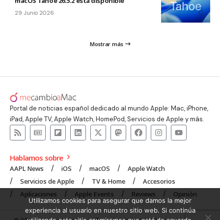
macOS Tahoe 26.5.2 está disponible
29 Junio 2026
Mostrar más
Portal de noticias español dedicado al mundo Apple: Mac, iPhone,
iPad, Apple TV, Apple Watch, HomePod, Servicios de Apple y más.
Hablamos sobre
AAPL News
iOS
macOS
Apple Watch
Servicios de Apple
TV & Home
Accesorios
Aplicaciones
Apple Events
Reviews
Opinión
Utilizamos cookies para asegurar que damos la mejor
experiencia al usuario en nuestro sitio web. Si continúa