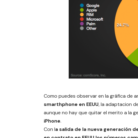
Como puedes observar en la gráfica de ar
smarthphone en EEUU
, la adaptacion d
aunque no hay que quitar el merito a la 
iPhone
.
Con l
a salida de la nueva generación d
en contrato en EEUU los números camb