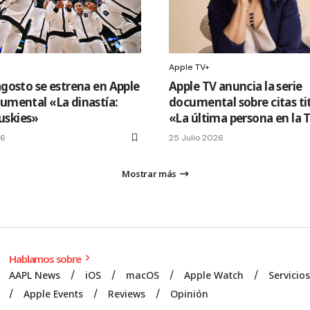
Apple TV+
agosto se estrena en Apple
Apple TV anuncia la serie
cumental «La dinastía:
documental sobre citas ti
uskies»
«La última persona en la 
26
25 Julio 2026
Mostrar más
Hablamos sobre
AAPL News
iOS
macOS
Apple Watch
Servicio
Apple Events
Reviews
Opinión