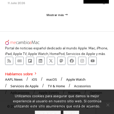
11 Julio 2026
Mostrar más
Portal de noticias español dedicado al mundo Apple: Mac, iPhone,
iPad, Apple TV, Apple Watch, HomePod, Servicios de Apple y más.
Hablamos sobre
AAPL News
iOS
macOS
Apple Watch
Servicios de Apple
TV & Home
Accesorios
Aplicaciones
Apple Events
Reviews
Opinión
Utilizamos cookies para asegurar que damos la mejor
experiencia al usuario en nuestro sitio web. Si continúa
utilizando este sitio asumiremos que está de acuerdo.
© 2008 mecambioaMac – Todo Apple y más | Design by
UNXON
Agency
.
Estoy de acuerdo
Leer más