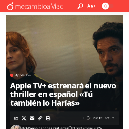
Aa
Apple TV+
Apple TV+ estrenará el nuevo
thriller en español «Tú
también lo Harías»
3 Min De Lectura
By
Alfonso Sanchez Gutierrez
21 Septiembre 2024