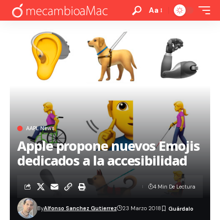
Aa
AAPL News
Apple propone nuevos Emojis
dedicados a la accesibilidad
4 Min De Lectura
By
Alfonso Sanchez Gutierrez
23 Marzo 2018