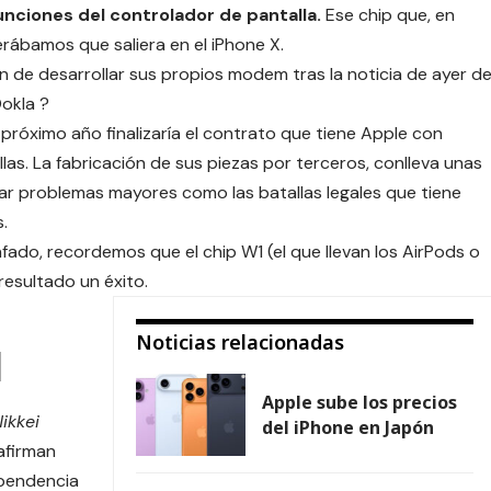
s funciones del controlador de pantalla.
Ese chip que, en
rábamos que saliera en el iPhone X.
n de desarrollar sus propios modem tras la noticia de ayer d
Ookla
?
 próximo año finalizaría el contrato que tiene Apple con
las. La fabricación de sus piezas por terceros, conlleva unas
itar problemas mayores como las
batallas legales
que tiene
.
nfado, recordemos que el
chip W1
(el que llevan los AirPods o
resultado un éxito.
Noticias relacionadas
l
Apple sube los precios
ikkei
del iPhone en Japón
afirman
ependencia