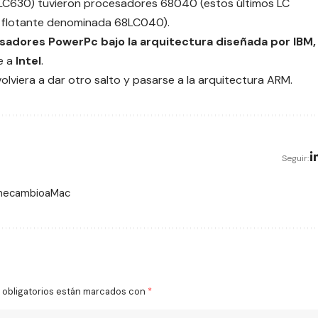
, LC630) tuvieron procesadores 68040 (estos últimos LC
ma flotante denominada 68LC040).
sadores PowerPc bajo la arquitectura diseñada por IBM,
e a
Intel
.
olviera a dar otro salto y pasarse a la arquitectura ARM.
Seguir:
 mecambioaMac
obligatorios están marcados con
*