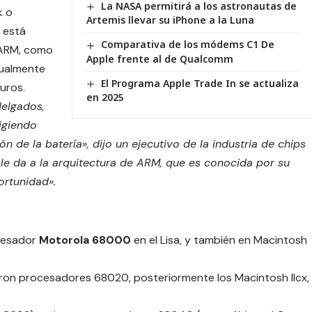
La NASA permitirá a los astronautas de
k o
Artemis llevar su iPhone a la Luna
 está
Comparativa de los módems C1 De
 ARM, como
Apple frente al de Qualcomm
tualmente
El Programa Apple Trade In se actualiza
turos.
en 2025
delgados,
igiendo
 de la batería», dijo un ejecutivo de la industria de chips
 le da a la arquitectura de ARM, que es conocida por su
ortunidad».
ocesador
Motorola 68000
en el Lisa, y también en Macintosh
zaron procesadores 68020, posteriormente los Macintosh IIcx,