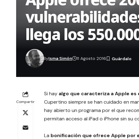
vulnerabilidade
llega los 550.00
By
Isma Simón
11 Agosto 2016
Si hay
algo que caracteriza a Apple es 
Cupertino siempre se han cuidado en mante
Compartir
hay abierto un programa por el que reco
permitan acceso al iPad o iPhone sin su c
La
bonificación que ofrece Apple por e