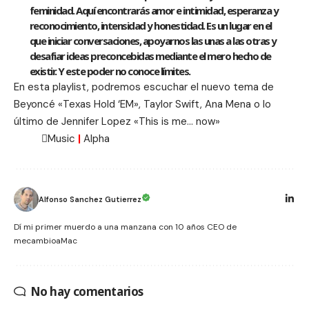
feminidad. Aquí encontrarás amor e intimidad, esperanza y
reconocimiento, intensidad y honestidad. Es un lugar en el
que iniciar conversaciones, apoyarnos las unas a las otras y
desafiar ideas preconcebidas mediante el mero hecho de
existir. Y este poder no conoce límites.
En esta playlist, podremos escuchar el nuevo tema de
Beyoncé «Texas Hold ‘EM», Taylor Swift, Ana Mena o lo
último de
Jennifer Lopez
«This is me… now»
Music
|
Alpha
Alfonso Sanchez Gutierrez
Dí mi primer muerdo a una manzana con 10 años CEO de
mecambioaMac
No hay comentarios