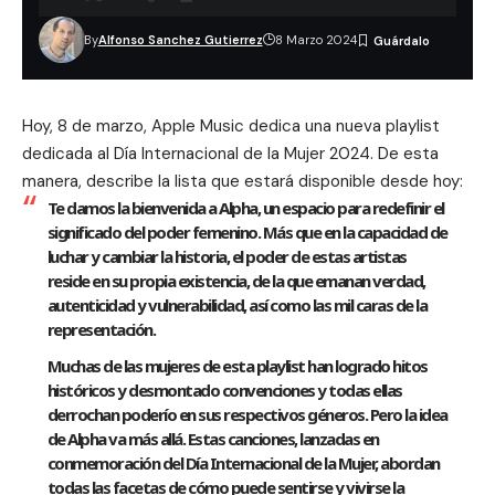
By
Alfonso Sanchez Gutierrez
8 Marzo 2024
Hoy, 8 de marzo, Apple Music dedica una nueva playlist
dedicada al Día Internacional de la Mujer 2024. De esta
manera, describe la lista que estará disponible desde hoy:
Te damos la bienvenida a Alpha, un espacio para redefinir el
significado del poder femenino. Más que en la capacidad de
luchar y cambiar la historia, el poder de estas artistas
reside en su propia existencia, de la que emanan verdad,
autenticidad y vulnerabilidad, así como las mil caras de la
representación.
Muchas de las mujeres de esta playlist han logrado hitos
históricos y desmontado convenciones y todas ellas
derrochan poderío en sus respectivos géneros. Pero la idea
de Alpha va más allá. Estas canciones, lanzadas en
conmemoración del Día Internacional de la Mujer, abordan
todas las facetas de cómo puede sentirse y vivirse la