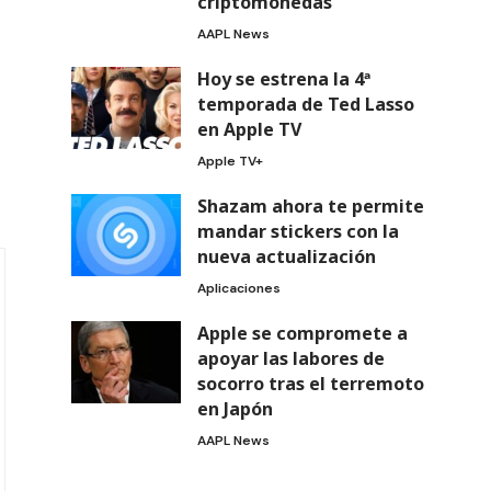
criptomonedas
AAPL News
Hoy se estrena la 4ª
temporada de Ted Lasso
en Apple TV
Apple TV+
.
Shazam ahora te permite
mandar stickers con la
nueva actualización
Aplicaciones
Apple se compromete a
apoyar las labores de
socorro tras el terremoto
en Japón
AAPL News