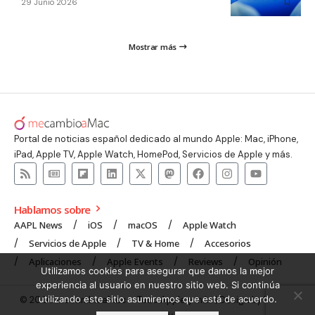
29 Junio 2026
Mostrar más
Portal de noticias español dedicado al mundo Apple: Mac, iPhone,
iPad, Apple TV, Apple Watch, HomePod, Servicios de Apple y más.
Hablamos sobre
AAPL News
iOS
macOS
Apple Watch
Servicios de Apple
TV & Home
Accesorios
Aplicaciones
Apple Events
Reviews
Opinión
Utilizamos cookies para asegurar que damos la mejor
experiencia al usuario en nuestro sitio web. Si continúa
utilizando este sitio asumiremos que está de acuerdo.
© 2008 mecambioaMac – Todo Apple y más | Design by
UNXON