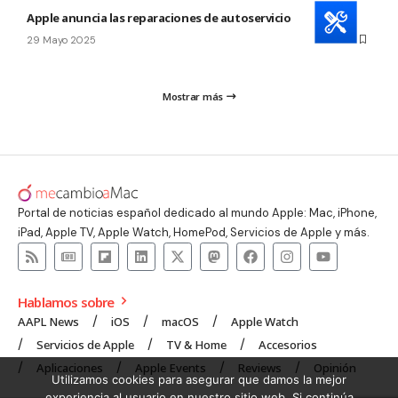
Apple anuncia las reparaciones de autoservicio para el iPad
29 Mayo 2025
Mostrar más
Portal de noticias español dedicado al mundo Apple: Mac, iPhone,
iPad, Apple TV, Apple Watch, HomePod, Servicios de Apple y más.
Hablamos sobre
AAPL News
iOS
macOS
Apple Watch
Servicios de Apple
TV & Home
Accesorios
Aplicaciones
Apple Events
Reviews
Opinión
Utilizamos cookies para asegurar que damos la mejor
experiencia al usuario en nuestro sitio web. Si continúa