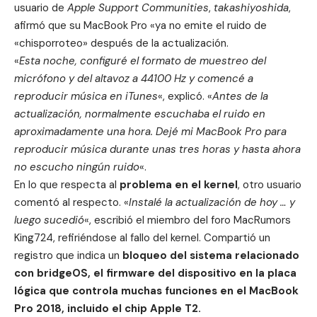
usuario de
Apple Support Communities
,
takashiyoshida
,
afirmó que su MacBook Pro «ya no emite el ruido de
«chisporroteo» después de la actualización.
«
Esta noche, configuré el formato de muestreo del
micrófono y del altavoz a 44100 Hz y comencé a
reproducir música en iTunes
«, explicó. «
Antes de la
actualización, normalmente escuchaba el ruido en
aproximadamente una hora. Dejé mi MacBook Pro para
reproducir música durante unas tres horas y hasta ahora
no escucho ningún ruido
«.
En lo que respecta al
problema en el kernel
, otro usuario
comentó al respecto. «
Instalé la actualización de hoy … y
luego sucedió
«, escribió el miembro del foro MacRumors
King724, refiriéndose al fallo del kernel. Compartió un
registro que indica un
bloqueo del sistema relacionado
con bridgeOS, el firmware del dispositivo en la placa
lógica que controla muchas funciones en el MacBook
Pro 2018, incluido el chip Apple T2.