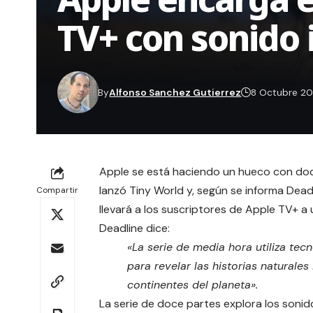
TV+ con sonido
By
Alfonso Sanchez Gutierrez
8 Octubre 2
Apple se está haciendo un hueco con do
lanzó
Tiny World
y, según se informa Dea
Compartir
llevará a los suscriptores de Apple TV+ a
Deadline
dice:
«La serie de media hora utiliza te
para revelar las historias naturale
continentes del planeta».
La serie de doce partes explora los sonid