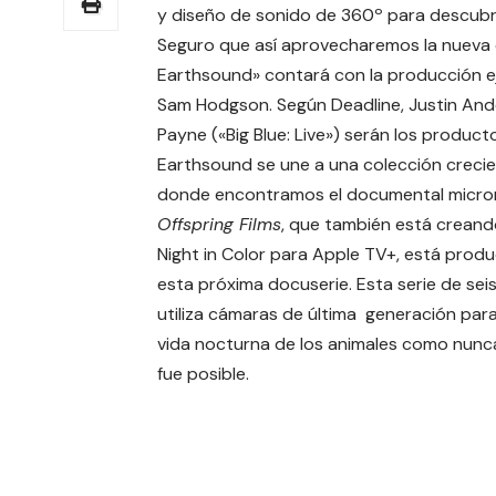
y diseño de sonido de 360º para descubrir
Seguro que así aprovecharemos la nueva 
Earthsound» contará con la producción eje
Sam Hodgson. Según Deadline, Justin Anders
Payne («Big Blue: Live») serán los producto
Earthsound se une a una colección creci
donde encontramos el documental micr
Offspring Films
, que también está creand
Night in Color para Apple TV+, está prod
esta próxima docuserie. Esta serie de sei
utiliza cámaras de última generación para 
vida nocturna de los animales como nunc
fue posible.