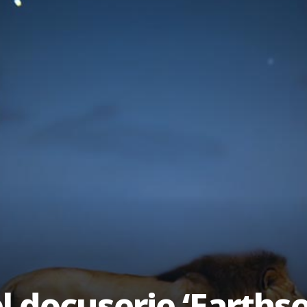
l docuserie ‘Earths