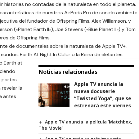
 historias no contadas de la naturaleza en todo el planeta.
características de nuestros AirPods Pro de
sonido ambiente
.
cutiva del fundador de Offspring Films, Alex Williamson, y
on («Planet Earth II»), Joe Stevens («Blue Planet II») y Tom
res de Offspring Films.
ente de documentales sobre la naturaleza de Apple TV+,
omundos,
Earth At Night In Color
o la
Reina de elefantes
.
o Earth at
uciendo
Noticias relacionadas
s partes
Apple TV anuncia la
revelar la
nueva docuserie
a antes
“Twisted Yoga”, que se
estrenará este viernes
Apple TV anuncia la película ‘Matchbox,
The Movie’
Apple TV anuncia su próxima serie