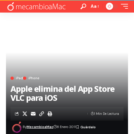
Aa
iPad
iPhone
Apple elimina del App Store
VLC para iOS
1 Min De Lectura
By
MecambioaMac
8 Enero 2011