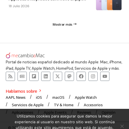
18 Julio 2026
Mostrar más
Portal de noticias español dedicado al mundo Apple: Mac, iPhone,
iPad, Apple TV, Apple Watch, HomePod, Servicios de Apple y más.
Hablamos sobre
AAPL News
iOS
macOS
Apple Watch
Servicios de Apple
TV & Home
Accesorios
Aplicaciones
Apple Events
Reviews
Opinión
Utilizamos cookies para asegurar que damos la mejor
experiencia al usuario en nuestro sitio web. Si continúa
utilizando este sitio asumiremos que está de acuerdo.
© 2008 mecambioaMac – Todo Apple y más | Design by
UNXON