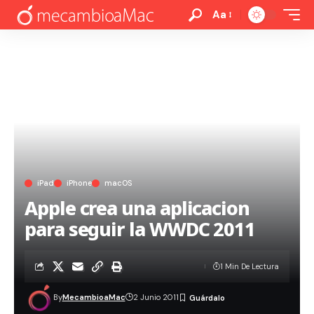
Aa
iPad
iPhone
macOS
Apple crea una aplicacion
para seguir la WWDC 2011
1 Min De Lectura
By
MecambioaMac
2 Junio 2011