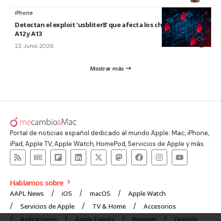
iPhone
Detectan el exploit ‘usbliter8’ que afecta los chips de Apple
A12 y A13
22 Junio 2026
Mostrar más
Portal de noticias español dedicado al mundo Apple: Mac, iPhone,
iPad, Apple TV, Apple Watch, HomePod, Servicios de Apple y más.
Hablamos sobre
AAPL News
iOS
macOS
Apple Watch
Servicios de Apple
TV & Home
Accesorios
Aplicaciones
Apple Events
Reviews
Opinión