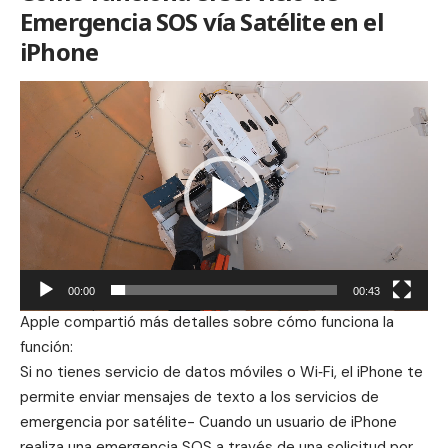
Emergencia SOS vía Satélite en el
iPhone
Reproductor
de
vídeo
00:00
00:43
Apple compartió más detalles sobre cómo funciona la
función:
Si no tienes servicio de datos móviles o Wi‑Fi, el iPhone te
permite enviar mensajes de texto a los servicios de
emergencia por satélite- Cuando un usuario de iPhone
realiza una emergencia SOS a través de una solicitud por