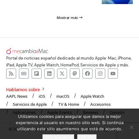
Mostrar más
Portal de noticias español dedicado al mundo Apple: Mac, iPhone,
iPad, Apple TV, Apple Watch, HomePod, Servicios de Apple y más.
Hablamos sobre
AAPL News
iOS
macOS
Apple Watch
Servicios de Apple
TV & Home
Accesorios
Aplicaciones
Apple Events
Reviews
Opinión
Utilizamos cookies para asegurar que damos la mejor
experiencia al usuario en nuestro sitio web. Si continúa
utilizando este sitio asumiremos que está de acuerdo.
© 2008 mecambioaMac – Todo Apple y más | Design by
UNXON
Agency
.
Estoy de acuerdo
Leer más