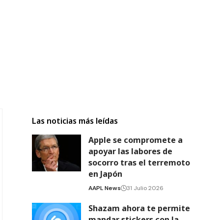
Las noticias más leídas
Apple se compromete a
apoyar las labores de
socorro tras el terremoto
en Japón
AAPL News
31 Julio 2026
Shazam ahora te permite
mandar stickers con la