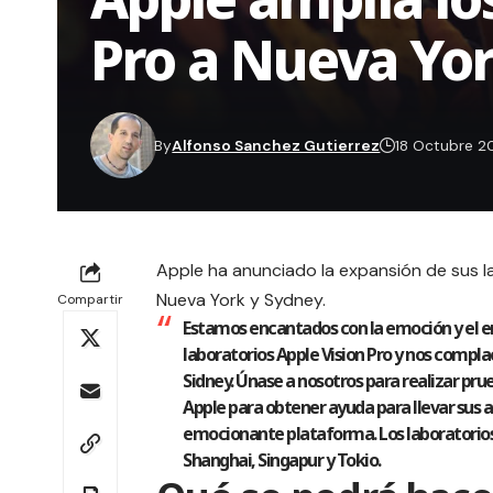
Pro a Nueva Yor
By
Alfonso Sanchez Gutierrez
18 Octubre 2
Apple ha anunciado la expansión de sus la
Nueva York y Sydney.
Compartir
Estamos encantados con la emoción y el en
laboratorios Apple Vision Pro y nos compla
Sidney. Únase a nosotros para realizar pru
Apple para obtener ayuda para llevar sus a
emocionante plataforma. Los laboratorios 
Shanghai, Singapur y Tokio.