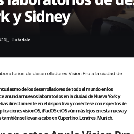
k y Sidney
023
boratorios de desarrolladores Vision Pro a la ciudad de
tusiasmo de los desarrolladores de todo el mundo en los
ce anunciar nuevos laboratorios en la ciudad de Nueva York y
ebas directamente en el dispositivo y conéctese con expertos de
plicaciones visionOS, iPadOS e iOS aún más lejos en esta nueva y
también se llevan a cabo en Cupertino, Londres, Munich,