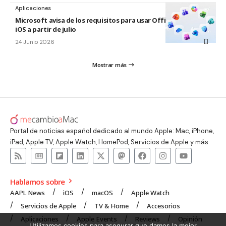
Aplicaciones
Microsoft avisa de los requisitos para usar Office en macOS y
iOS a partir de julio
24 Junio 2026
Mostrar más
Portal de noticias español dedicado al mundo Apple: Mac, iPhone,
iPad, Apple TV, Apple Watch, HomePod, Servicios de Apple y más.
Hablamos sobre
AAPL News
iOS
macOS
Apple Watch
Servicios de Apple
TV & Home
Accesorios
Aplicaciones
Apple Events
Reviews
Opinión
Utilizamos cookies para asegurar que damos la mejor