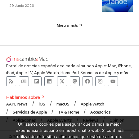
29 Junio 2026
Mostrar más
Portal de noticias español dedicado al mundo Apple: Mac, iPhone,
iPad, Apple TV, Apple Watch, HomePod, Servicios de Apple y más.
Hablamos sobre
AAPL News
iOS
macOS
Apple Watch
Servicios de Apple
TV & Home
Accesorios
Aplicaciones
Apple Events
Reviews
Opinión
Utilizamos cookies para asegurar que damos la mejor
experiencia al usuario en nuestro sitio web. Si continúa
utilizando este sitio asumiremos que está de acuerdo.
© 2008 mecambioaMac – Todo Apple y más | Design by
UNXON