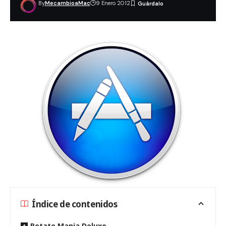
By
MecambioaMac
9 Enero 2012
Índice de contenidos
Rotate Mania Deluxe