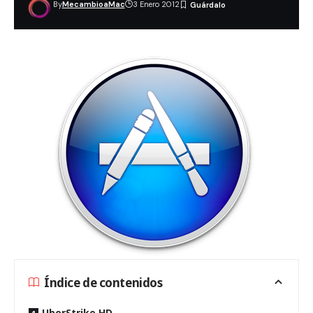
By
MecambioaMac
3 Enero 2012
Índice de contenidos
UberStrike HD