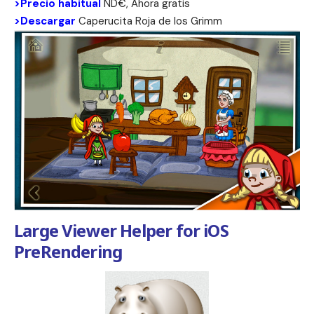
>Precio habitual
ND€, Ahora gratis
>Descargar
Caperucita Roja de los Grimm
Large Viewer Helper for iOS
PreRendering