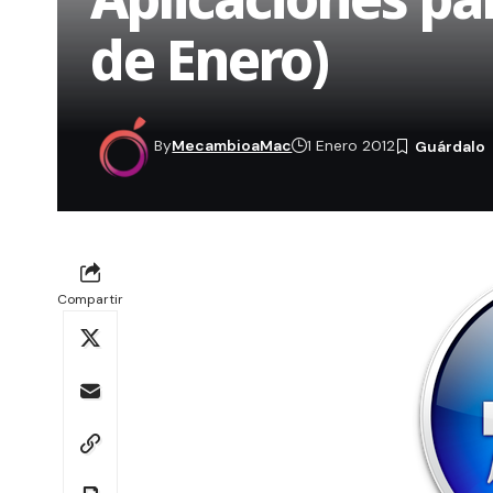
de Enero)
By
MecambioaMac
1 Enero 2012
Compartir