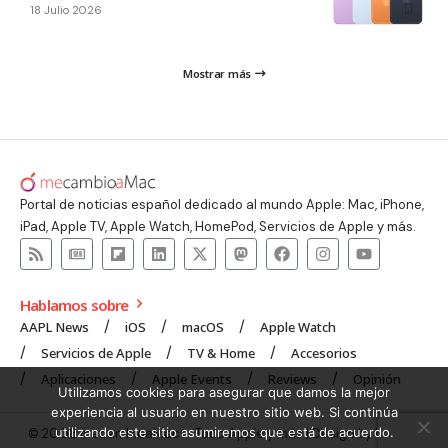
18 Julio 2026
Mostrar más
Portal de noticias español dedicado al mundo Apple: Mac, iPhone,
iPad, Apple TV, Apple Watch, HomePod, Servicios de Apple y más.
Hablamos sobre
AAPL News
iOS
macOS
Apple Watch
Servicios de Apple
TV & Home
Accesorios
Aplicaciones
Apple Events
Reviews
Opinión
Utilizamos cookies para asegurar que damos la mejor
experiencia al usuario en nuestro sitio web. Si continúa
utilizando este sitio asumiremos que está de acuerdo.
© 2008 mecambioaMac – Todo Apple y más | Design by
UNXON