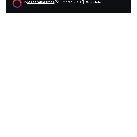
By
MecambioaMac
21 Marzo 2014