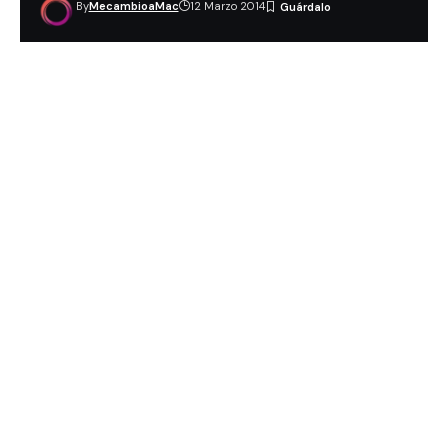
By
MecambioaMac
12 Marzo 2014