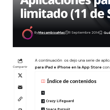
limitado (11 de
By
MecambioaMac
11 Septiembre 2014
A continuación os dejo una serie de apl
para iPad e iPhone en la App Store
con 
Compartir
Índice de contenidos
Crazy Lifeguard
Space Pursuit