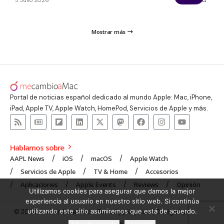
Mostrar más
Portal de noticias español dedicado al mundo Apple: Mac, iPhone,
iPad, Apple TV, Apple Watch, HomePod, Servicios de Apple y más.
Hablamos sobre
AAPL News
iOS
macOS
Apple Watch
Servicios de Apple
TV & Home
Accesorios
Aplicaciones
Apple Events
Reviews
Opinión
Utilizamos cookies para asegurar que damos la mejor
experiencia al usuario en nuestro sitio web. Si continúa
utilizando este sitio asumiremos que está de acuerdo.
© 2008 mecambioaMac – Todo Apple y más | Design by
UNXON
Agency
.