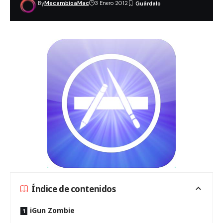
By
MecambioaMac
3 Enero 2012
Índice de contenidos
iGun Zombie