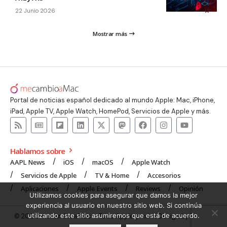
22 Junio 2026
Mostrar más
Portal de noticias español dedicado al mundo Apple: Mac, iPhone,
iPad, Apple TV, Apple Watch, HomePod, Servicios de Apple y más.
Hablamos sobre
AAPL News
iOS
macOS
Apple Watch
Servicios de Apple
TV & Home
Accesorios
Aplicaciones
Apple Events
Reviews
Opinión
Utilizamos cookies para asegurar que damos la mejor
experiencia al usuario en nuestro sitio web. Si continúa
utilizando este sitio asumiremos que está de acuerdo.
© 2008 mecambioaMac – Todo Apple y más | Design by
UNXON