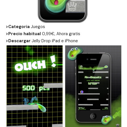
>Categoria
Juegos
>Precio habitual
0,99€, Ahora gratis
>Descargar
Jelly Drop
iPad
e
iPhone