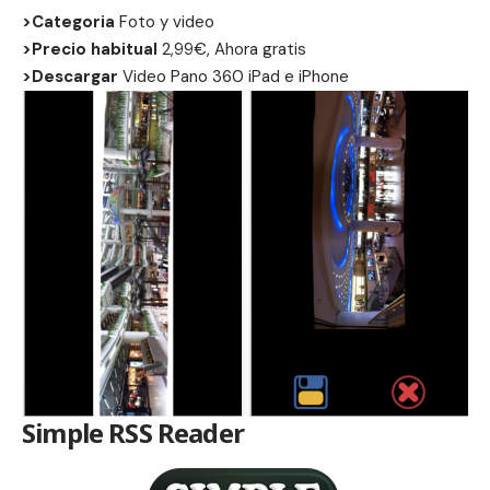
>Categoria
Foto y video
>Precio habitual
2,99€, Ahora gratis
>Descargar
Video Pano 360
iPad
e
iPhone
Simple RSS Reader