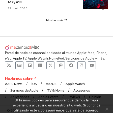
A12 y A13
22 Junio 2026
Mostrar más
Portal de noticias español dedicado al mundo Apple: Mac, iPhone,
iPad, Apple TV, Apple Watch, HomePod, Servicios de Apple y más.
Hablamos sobre
AAPL News
iOS
macOS
Apple Watch
Servicios de Apple
TV & Home
Accesorios
Aplicaciones
Apple Events
Reviews
Opinión
Utilizamos cookies para asegurar que damos la mejor
experiencia al usuario en nuestro sitio web. Si continúa
utilizando este sitio asumiremos que está de acuerdo.
© 2008 mecambioaMac – Todo Apple y más | Design by
UNXON