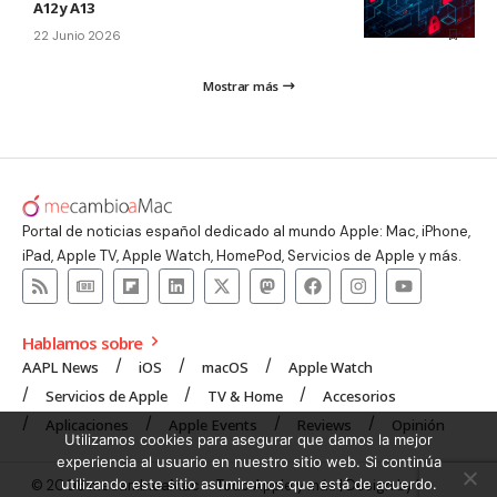
A12 y A13
22 Junio 2026
Mostrar más
Portal de noticias español dedicado al mundo Apple: Mac, iPhone,
iPad, Apple TV, Apple Watch, HomePod, Servicios de Apple y más.
Hablamos sobre
AAPL News
iOS
macOS
Apple Watch
Servicios de Apple
TV & Home
Accesorios
Aplicaciones
Apple Events
Reviews
Opinión
Utilizamos cookies para asegurar que damos la mejor
experiencia al usuario en nuestro sitio web. Si continúa
utilizando este sitio asumiremos que está de acuerdo.
© 2008 mecambioaMac – Todo Apple y más | Design by
UNXON