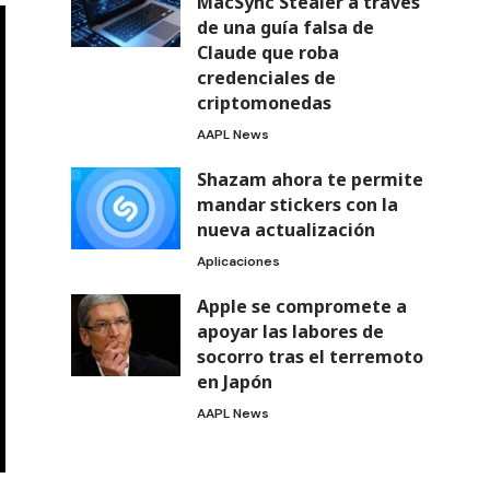
MacSync Stealer a través
de una guía falsa de
Claude que roba
credenciales de
criptomonedas
AAPL News
Shazam ahora te permite
mandar stickers con la
nueva actualización
Aplicaciones
Apple se compromete a
apoyar las labores de
socorro tras el terremoto
en Japón
AAPL News