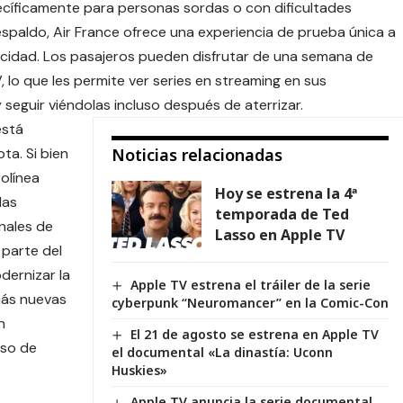
ecíficamente para personas sordas o con dificultades
respaldo,
Air France
ofrece una experiencia de prueba única a
locidad. Los pasajeros pueden disfrutar de una semana de
 lo que les permite ver series en streaming en sus
 seguir viéndolas incluso después de aterrizar.
está
ta. Si bien
Noticias relacionadas
rolínea
Hoy se estrena la 4ª
las
temporada de Ted
inales de
Lasso en Apple TV
 parte del
dernizar la
Apple TV estrena el tráiler de la serie
más nuevas
cyberpunk “Neuromancer” en la Comic-Con
n
El 21 de agosto se estrena en Apple TV
uso de
el documental «La dinastía: Uconn
Huskies»
Apple TV anuncia la serie documental