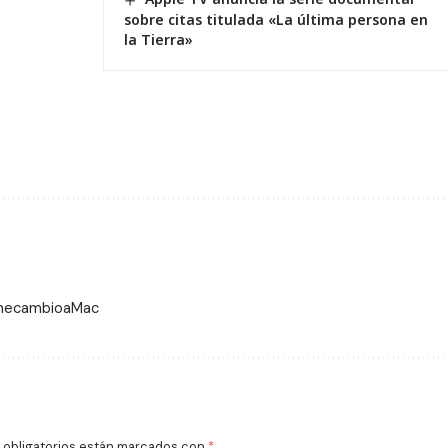
sobre citas titulada «La última persona en
la Tierra»
 mecambioaMac
obligatorios están marcados con
*