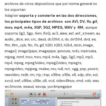
archivos de otros dispositivos que por norma general no
los soportan.
Adapter
soporta y convierte en las dos direcciones,
los principales tipos de archivos son AVI, DV, flv, gif,
mov, mp4, m4a, 3GP, 3G2, MPEG, WAV y RM
., aunque
soporta 3g2, 3gp, 4xm, RoQ, ac3, alaw, asf, asf_stream, au,
audio_dice, avi, crc, daud, dc1394, s, dv, dv1394, dvd, ea,
ffm, film_cpk, flic, flv, gif, h261, h263, h264, idcin, image,
image2, image2pipe, imagepipe, ipmovie, m4v, matroska,
mjpeg, mmf, mov, mov, mp4, m4a, 3gp, 3g2, mp2, mp3,
mp4, mpeg, mpeg1video, mpeg2video, mpegts,
mpegvideo, mpjpeg, mulaw, nsv, null, nut, ogg, psp, psxstr,
rawvideo, redir, rm, rtp, rtsp, s16be, s16le, s8, sdp, shn, sol,
svcd, swf, u16be, u16le, u8, vcd, video4linux, vmd, vob, wav,
wc3movie, wsaud, wsvqa, yuv4mpegpipe