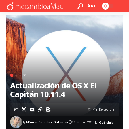
Aa
macOS
Actualización de OS X El
Capitán 10.11.4
1 Min De Lectura
By
Alfonso Sanchez Gutierrez
22 Marzo 2016