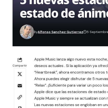
estado de ánim
By
Alfonso Sanchez Gutierrez
5 Septiembr
Apple Music lanza algo nuevo esta noche, 
deseos actuales . Si la aplicación ya ofr
Compartir
“Heartbreak”, ahora encontramos otros 
Ahora puedes elegir disfrutar de 5 nuevas 
“Relax”. ¡Suficiente para variar un poco lo
Apple dice que las estaciones de estado 
Apple Music y siempre se actualizan con 
Las nuevas estaciones se engloban en un