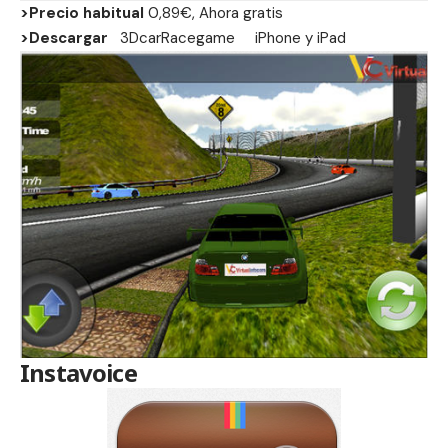
>Precio habitual
0,89€, Ahora gratis
>Descargar
3DcarRacegame
iPhone
y
iPad
Instavoice