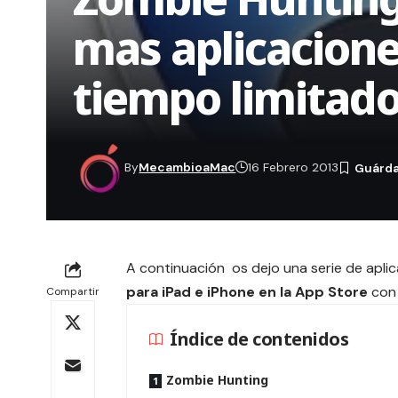
mas aplicacione
tiempo limitado
By
MecambioaMac
16 Febrero 2013
A continuación os dejo una serie de apl
para iPad e iPhone en la App Store
con 
Compartir
Índice de contenidos
Zombie Hunting