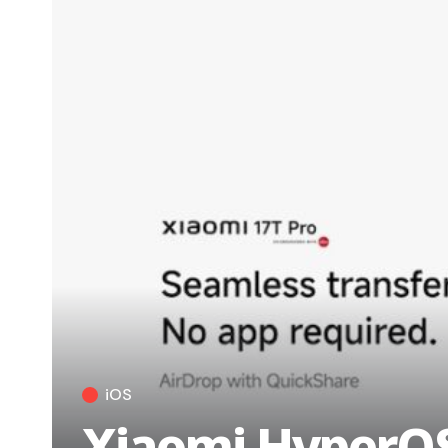
iOS
Xiaomi HyperOS