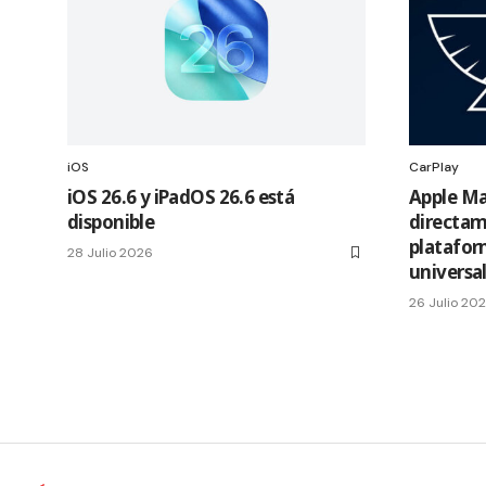
iOS
CarPlay
iOS 26.6 y iPadOS 26.6 está
Apple Ma
disponible
directam
platafor
28 Julio 2026
universa
26 Julio 20