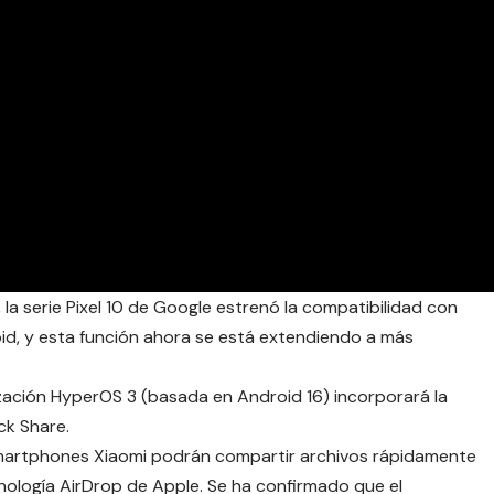
a serie Pixel 10 de Google estrenó la compatibilidad con
id, y esta función ahora se está extendiendo a más
zación HyperOS 3 (basada en Android 16) incorporará la
ck Share.
 smartphones Xiaomi podrán compartir archivos rápidamente
nología AirDrop de Apple. Se ha confirmado que el