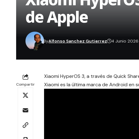
de Apple
By
Alfonso Sanchez Gutierrez
4 Junio 2026
Xiaomi HyperOS 3, a través de Quick Share
Xiaomi es la última marca de Android en 
Compartir