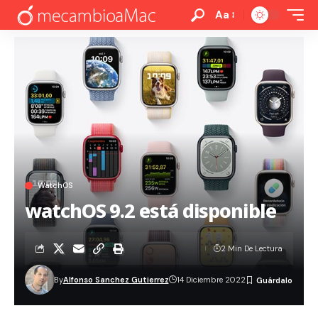
Aa
WatchOS
watchOS 9.2 está disponible
2 Min De Lectura
By
Alfonso Sanchez Gutierrez
14 Diciembre 2022