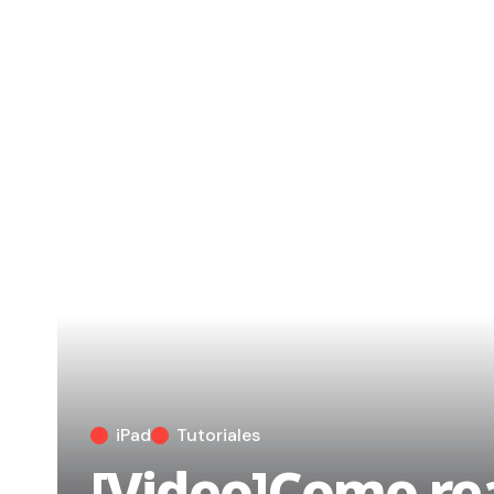
iPad
Tutoriales
[Video]Como real